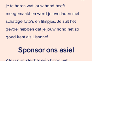
je te horen wat jouw hond heeft
meegemaakt en word je overladen met
schattige foto’s en filmpjes. Je zult het
gevoel hebben dat je jouw hond net zo
goed kent als Lisanne!
Sponsor ons asiel
Als u niet slechts één hond wilt
sponsoren, kunt u ervoor kiezen
om ons
asiel te sponsoren door een
wekelijks/maandelijks bedrag naar
keuze te betalen.
Sponsor een hond
Sponsor de opvang