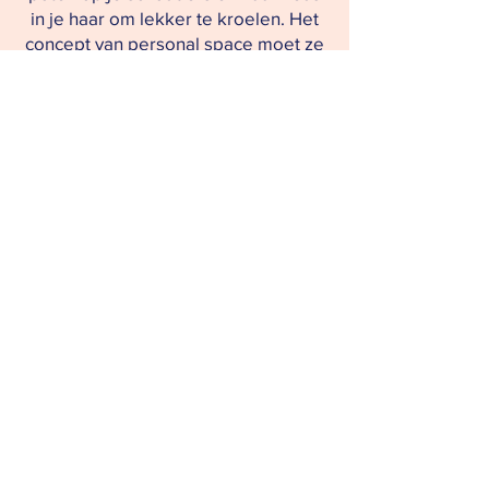
in je haar om lekker te kroelen. Het
concept van personal space moet ze
dus nog leren!
Wij zoeken voor Nikki een plek waar
ze de ruimte heeft, waar ze lekker
kan snuffelen, en waar ze iemand
heeft die vaak met haar aan de
wandel gaat. Iemand die haar dingen
kan leren en haar een stabiel thuis
geeft. Je krijgt een lieve, sociale,
enthousiaste hond die houdt van
knuffelen, graag de wereld met jou
verkent en daarna graag weer naar
huis gaat waar ze moe maar heel
voldaan haar mandje opzoekt, en
heel blij is dat ze dan niet meer in
een kennel hoeft.