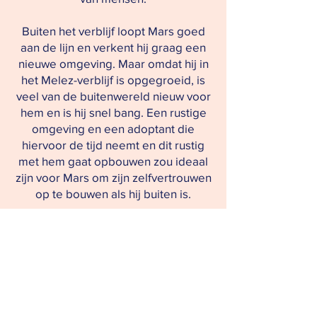
Buiten het verblijf loopt Mars goed
aan de lijn en verkent hij graag een
nieuwe omgeving. Maar omdat hij in
het Melez-verblijf is opgegroeid, is
veel van de buitenwereld nieuw voor
hem en is hij snel bang. Een rustige
omgeving en een adoptant die
hiervoor de tijd neemt en dit rustig
met hem gaat opbouwen zou ideaal
zijn voor Mars om zijn zelfvertrouwen
op te bouwen als hij buiten is.
Als jonge hond in de groei haalt Mars
graag kattenkwaad uit en zijn
adoptanten moeten voorbereid zijn
op het typische brutale gedrag van
een puber. Maar zelfs als hij brutaal
is, is Mars zo'n leuke, lieve hond dat