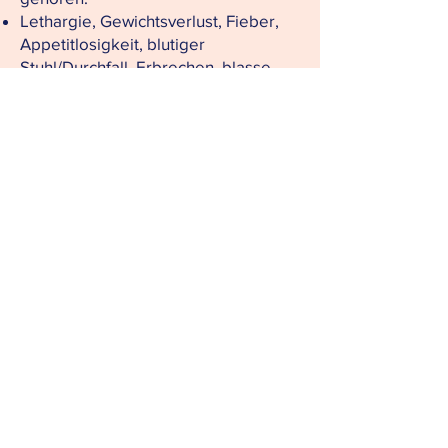
Lethargie, Gewichtsverlust, Fieber,
Appetitlosigkeit, blutiger
Stuhl/Durchfall, Erbrechen, blasse
Schleimhäute
Hautprobleme, häufig im Gesicht und
an den Ohren
Vergrößerte Lymphknoten,
Nasenbluten, Lahmheit
Nierenerkrankungen, die von
leichtem Proteinverlust bis zu
schwerem Nierenversagen reichen
können
Augenprobleme, wie Augenlid- und
Hornhautentzündungen
Unsere Hunde werden vor der
Adoption auf Leishmanien-Antikörper
getestet. Ein negativer Test
bedeutet, dass zum Zeitpunkt des